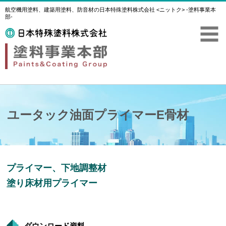
航空機用塗料、建築用塗料、防音材の日本特殊塗料株式会社 <ニットク> -塗料事業本
部-
ユータック油面プライマーE骨材
プライマー、下地調整材
塗り床材用プライマー
ダウンロード資料