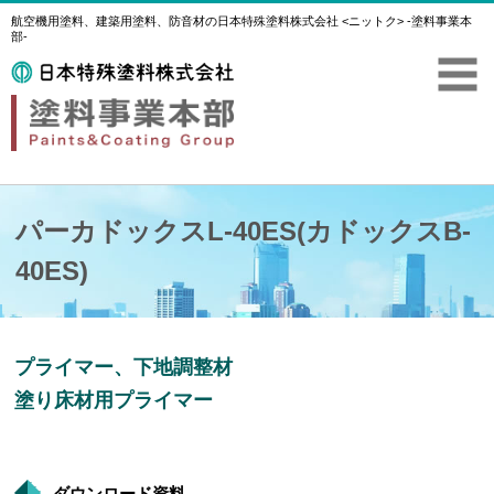
航空機用塗料、建築用塗料、防音材の日本特殊塗料株式会社 <ニットク> -塗料事業本
部-
パーカドックスL-40ES(カドックスB-
40ES)
プライマー、下地調整材
塗り床材用プライマー
ダウンロード資料