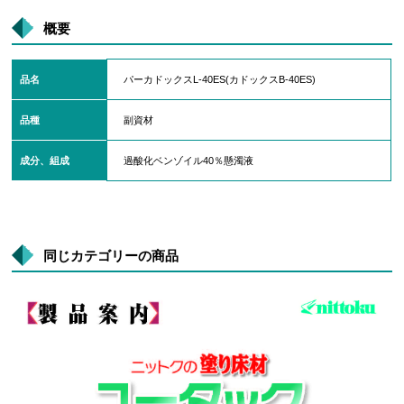
概要
品名
パーカドックスL-40ES(カドックスB-40ES)
品種
副資材
成分、組成
過酸化ベンゾイル40％懸濁液
同じカテゴリーの商品