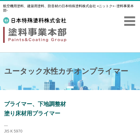
航空機用塗料、建築用塗料、防音材の日本特殊塗料株式会社 <ニットク> -塗料事業本
部-
ユータック水性カチオンプライマー
プライマー、下地調整材
塗り床材用プライマー
―
JIS K 5970