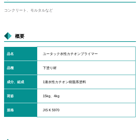
コンクリート、モルタルなど
概要
品名
ユータック水性カチオンプライマー
品種
下塗り材
成分、組成
1液水性カチオン樹脂系塗料
荷姿
15kg、4kg
規格
JIS K 5970