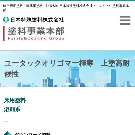
航空機用塗料、建築用塗料、防音材の日本特殊塗料株式会社 <ニットク> -塗料事業本
部-
ユータックオリゴマー極寒 上塗高耐
候性
床用塗料
溶剤系
―
ダウンロード資料