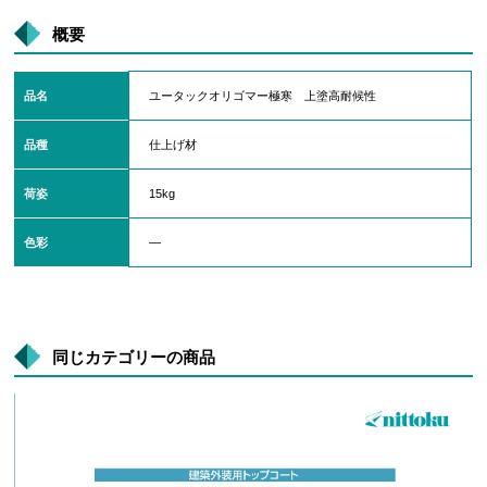
概要
品名
ユータックオリゴマー極寒 上塗高耐候性
品種
仕上げ材
荷姿
15kg
色彩
―
同じカテゴリーの商品