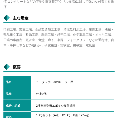
(4)コンクリートなどの下地や旧塗膜(アクリル樹脂)に対して強力な付着力を発
揮
主な用途
印刷工場、製薬工場、食品製造加工工場・清涼飲料水工場、醸造工場、機械・
部品組立工場・整備工場、弱電工場・精密工場、化学薬品工場・メッキ工場、
工場の事務所・更衣室・食堂・廊下、車両・フォークリフトなどの通行床、台
車・手押し車などの通行床、研究施設・実験室、機械室・電気室
概要
品名
ユータックE-30Nローラー用
品種
仕上げ材
成分、組成
2液無溶剤形エポキシ樹脂塗料
15kgセット（A液：12.5kg、B液：2.5kg）
荷姿