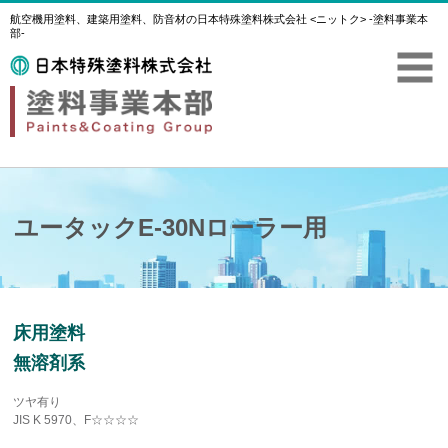
航空機用塗料、建築用塗料、防音材の日本特殊塗料株式会社 <ニットク> -塗料事業本
部-
ユータックE-30Nローラー用
床用塗料
無溶剤系
ツヤ有り
JIS K 5970、F☆☆☆☆