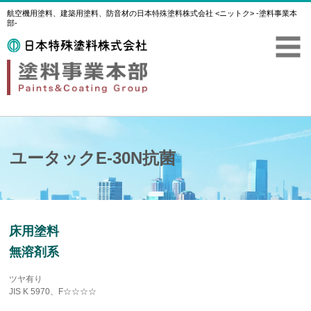
航空機用塗料、建築用塗料、防音材の日本特殊塗料株式会社 <ニットク> -塗料事業本
部-
ユータックE-30N抗菌
床用塗料
無溶剤系
ツヤ有り
JIS K 5970、F☆☆☆☆