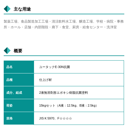
主な用途
製薬工場、食品製造加工工場・清涼飲料水工場、醸造工場、学校・病院・事務
所・ホール・店舗・内部階段・廊下・食堂、厨房・給食センター・洗浄室
概要
品名
ユータックE-30N抗菌
品種
仕上げ材
成分、組成
2液無溶剤形エポキシ樹脂抗菌塗料
荷姿
15kgセット（A液：12.5kg、B液：2.5kg）
規格
JIS K 5970、F☆☆☆☆