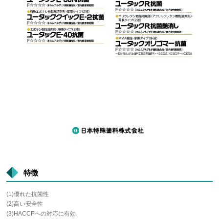
特徴
(1)優れた抗菌性
(2)高い安全性
(3)HACCPへの対応に有効