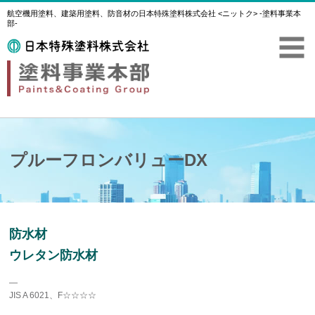
航空機用塗料、建築用塗料、防音材の日本特殊塗料株式会社 <ニットク> -塗料事業本
部-
プルーフロンバリューDX
防水材
ウレタン防水材
―
JIS A 6021、F☆☆☆☆