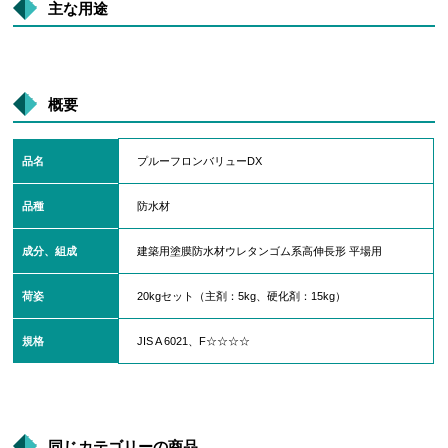
主な用途
概要
品名
プルーフロンバリューDX
品種
防水材
成分、組成
建築用塗膜防水材ウレタンゴム系高伸長形 平場用
荷姿
20kgセット（主剤：5kg、硬化剤：15kg）
規格
JIS A 6021、F☆☆☆☆
同じカテゴリーの商品