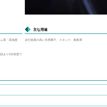
主な用途
ンゴム系「高強度
歩行頻度の高い共用廊下、スタンド、観客席
が始まり3分程度で