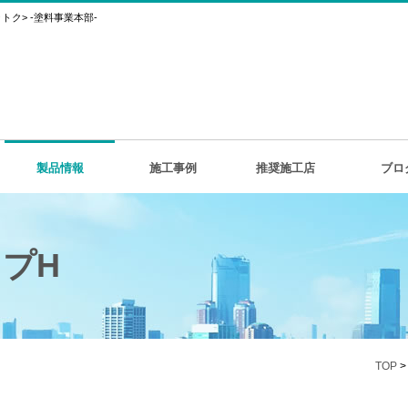
ク> -塗料事業本部-
製品情報
施工事例
推奨施工店
ブロ
プH
TOP
>