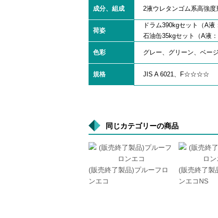
成分、組成
2液ウレタンゴム系高強度形
ドラム390kgセット（A液：
荷姿
石油缶35kgセット（A液：1
色彩
グレー、グリーン、ベー
規格
JIS A 6021、F☆☆☆☆
同じカテゴリーの商品
(販売終了製品)プルーフロ
(販売終了製
ンエコ
ンエコNS