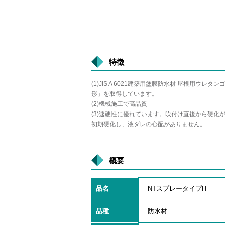
特徴
(1)JIS A 6021建築用塗膜防水材 屋根用ウレタ
形」を取得しています。
(2)機械施工で高品質
(3)速硬性に優れています。吹付け直後から硬化
初期硬化し、液ダレの心配がありません。
概要
品名
NTスプレータイプH
品種
防水材