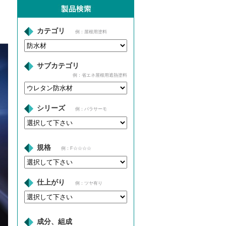
カテゴリ
例：屋根用塗料
サブカテゴリ
例：省エネ屋根用遮熱塗料
シリーズ
例：パラサーモ
規格
例：F☆☆☆☆
仕上がり
例：ツヤ有り
成分、組成