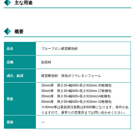
主な用途
概要
品名
プルーフロン硬質断熱材
品種
副資材
成分、組成
硬質断熱材 発泡ポリウレタンフォーム
25mm厚 厚さ25×幅605×長さ910mm 20枚梱包
30mm厚 厚さ30×幅605×長さ910mm 17枚梱包
35mm厚 厚さ35×幅605×長さ910mm14枚梱包
荷姿
50mm厚 厚さ50×幅605×長さ910mm 10枚梱包
※40mm厚は最低発注枚数は約600舞になります。条件があ
りますので、最寄りの営業所までお問い合わせください。
規格
―