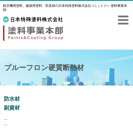
航空機用塗料、建築用塗料、防音材の日本特殊塗料株式会社 <ニットク> -塗料事業本
部-
プルーフロン硬質断熱材
防水材
副資材
―
―