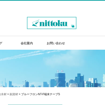
グ
会社案内
お問い合わせ
防水材
>
副資材
> プルーフロンNT-F端末テープS