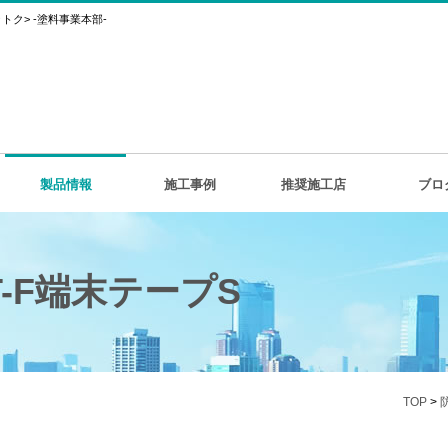
ク> -塗料事業本部-
製品情報
施工事例
推奨施工店
ブロ
-F端末テープS
TOP
>