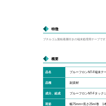
特徴
ブチルゴム製粘着層付きの端末処理用テープです
概要
品名
プルーフロンNT-F端末テ
品種
副資材
成分、組成
プルーフロンNT-Fタッ
荷姿
幅75mm×長さ25m/巻 1