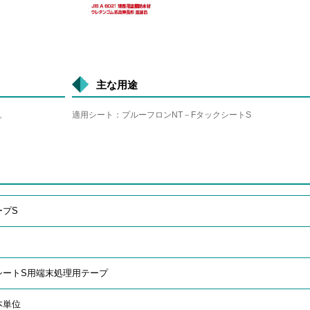
主な用途
。
適用シート：プルーフロンNT－FタックシートS
ープS
クシートS用端末処理用テープ
本単位