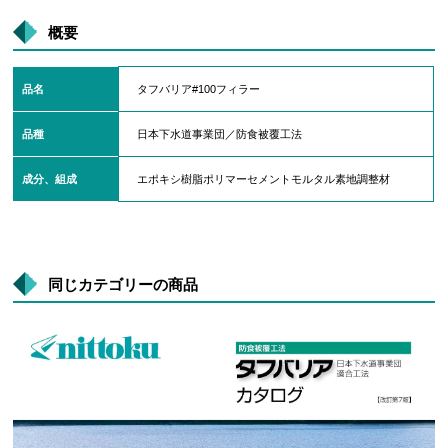
概要
品名
タフバリア#100フィラー
品種
日本下水道事業団／防食被覆工法
成分、組成
エポキシ樹脂ポリマーセメントモルタル素地調整材
同じカテゴリーの商品