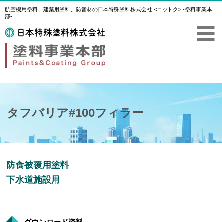
航空機用塗料、建築用塗料、防音材の日本特殊塗料株式会社 <ニットク> -塗料事業本
部-
タフバリア#100フィラー
防食被覆用塗料
下水道施設用
ダウンロード資料