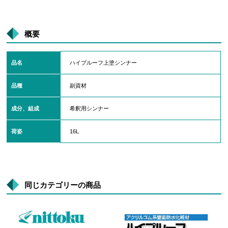
概要
品名
ハイプルーフ上塗シンナー
品種
副資材
成分、組成
希釈用シンナー
荷姿
16L
同じカテゴリーの商品