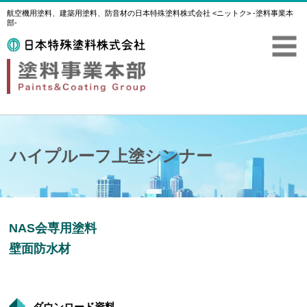
航空機用塗料、建築用塗料、防音材の日本特殊塗料株式会社 <ニットク> -塗料事業本
部-
ハイプルーフ上塗シンナー
NAS会専用塗料
壁面防水材
ダウンロード資料