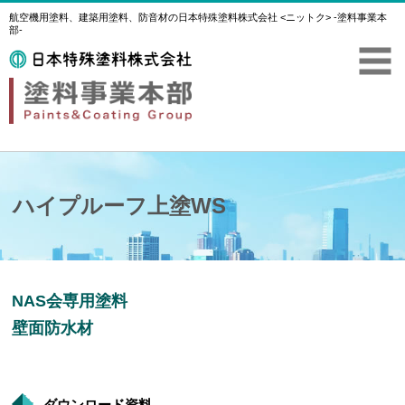
航空機用塗料、建築用塗料、防音材の日本特殊塗料株式会社 <ニットク> -塗料事業本
部-
ハイプルーフ上塗WS
NAS会専用塗料
壁面防水材
ダウンロード資料