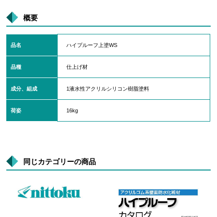
概要
品名
ハイプルーフ上塗WS
品種
仕上げ材
成分、組成
1液水性アクリルシリコン樹脂塗料
荷姿
16kg
同じカテゴリーの商品