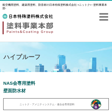
航空機用塗料、建築用塗料、防音材の日本特殊塗料株式会社 <ニットク> -塗料事業本
部-
ハイプルーフ
NAS会専用塗料
壁面防水材
ニットク・アメニティシステム・連合会専用塗料