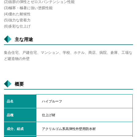
(2)抜群の弾性とゼロスパンテンション性能
(3)極寒・極暑に強い塗膜性能
(4)優れた耐候性
(5)強力な密着力
(6)多彩な仕上げ
主な用途
集合住宅、戸建住宅、マンション、学校、ホテル、商店、病院、倉庫、工場な
ど建造物の外壁
概要
品名
ハイプルーフ
品種
仕上げ材
成分、組成
アクリルゴム系高弾性外壁用防水材