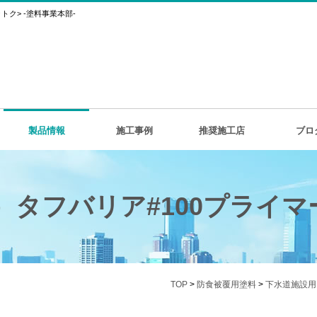
ク> -塗料事業本部-
製品情報
施工事例
推奨施工店
ブロ
）タフバリア#100プライマ
TOP
>
防食被覆用塗料
>
下水道施設用