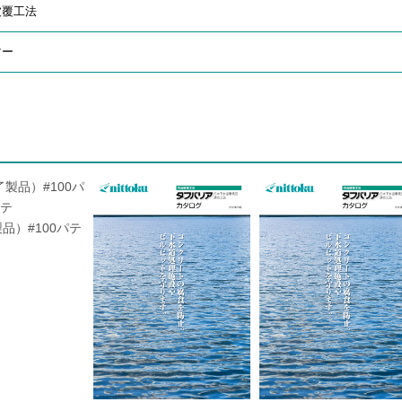
被覆工法
マー
品）#100パテ