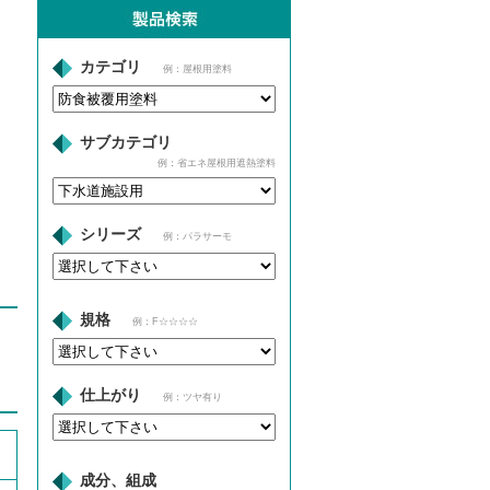
カテゴリ
例：屋根用塗料
サブカテゴリ
例：省エネ屋根用遮熱塗料
シリーズ
例：パラサーモ
規格
例：F☆☆☆☆
仕上がり
例：ツヤ有り
成分、組成