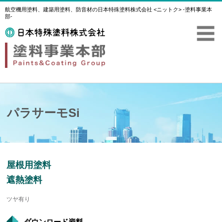
航空機用塗料、建築用塗料、防音材の日本特殊塗料株式会社 <ニットク> -塗料事業本
部-
パラサーモSi
屋根用塗料
遮熱塗料
ツヤ有り
ダウンロード資料