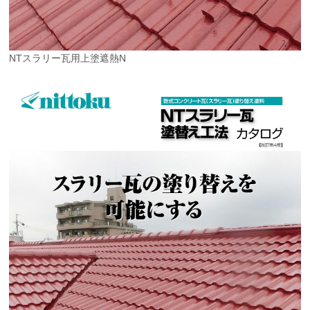
NTスラリー瓦用上塗遮熱N