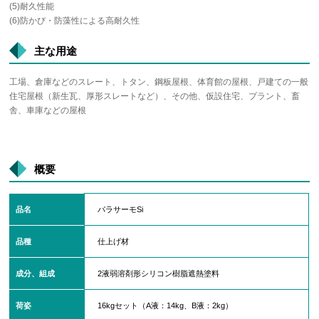
(5)耐久性能
(6)防かび・防藻性による高耐久性
主な用途
工場、倉庫などのスレート、トタン、鋼板屋根、体育館の屋根、戸建ての一般
住宅屋根（新生瓦、厚形スレートなど）、その他、仮設住宅、プラント、畜
舎、車庫などの屋根
概要
品名
パラサーモSi
品種
仕上げ材
成分、組成
2液弱溶剤形シリコン樹脂遮熱塗料
荷姿
16kgセット（A液：14kg、B液：2kg）