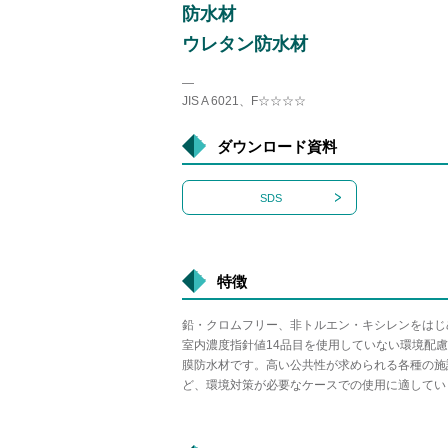
防水材
ウレタン防水材
―
JIS A 6021、F☆☆☆☆
ダウンロード資料
SDS
特徴
鉛・クロムフリー、非トルエン・キシレンをはじ
室内濃度指針値14品目を使用していない環境配
膜防水材です。高い公共性が求められる各種の施
ど、環境対策が必要なケースでの使用に適してい