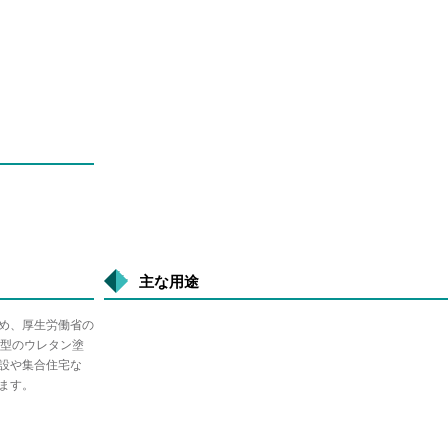
主な用途
め、厚生労働省の
慮型のウレタン塗
設や集合住宅な
ます。