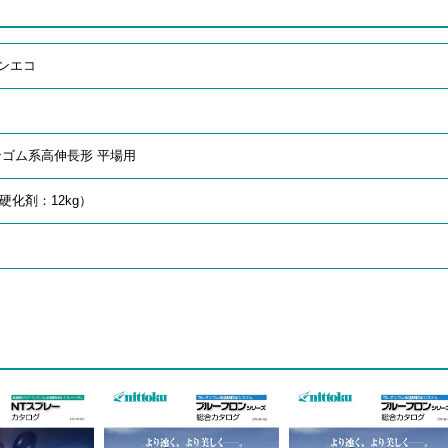
ロンエコ
ゴム系高伸長形 平場用
硬化剤：12kg）