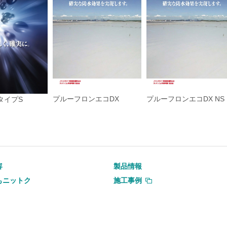
プルーフロンエコDX
プルーフロンエコDX NS
タイプS
容
製品情報
もニットク
施工事例