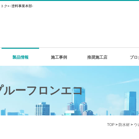
ク> -塗料事業本部-
製品情報
施工事例
推奨施工店
ブロ
)プルーフロンエコ
TOP
>
防水材
>
ウ