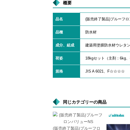
概要
品名
(販売終了製品)プルーフ
品種
防水材
成分、組成
建築用塗膜防水材ウレタン
荷姿
18kgセット（主剤：6kg、
規格
JIS A 6021、F☆☆☆☆
同じカテゴリーの商品
(販売終了製品)プルーフロ