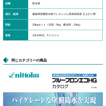
品種
防水材
成分、組成
建築用塗膜防水材ウレタンゴム系高伸長形 立上がり用
荷姿
20kgセット（主剤：5kg、硬化剤：15kg）
規格
JIS A 6021、F☆☆☆☆
同じカテゴリーの商品