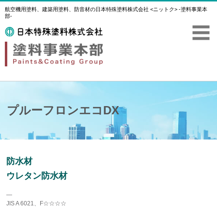
航空機用塗料、建築用塗料、防音材の日本特殊塗料株式会社 <ニットク> -塗料事業本
部-
プルーフロンエコDX
防水材
ウレタン防水材
―
JIS A 6021、F☆☆☆☆