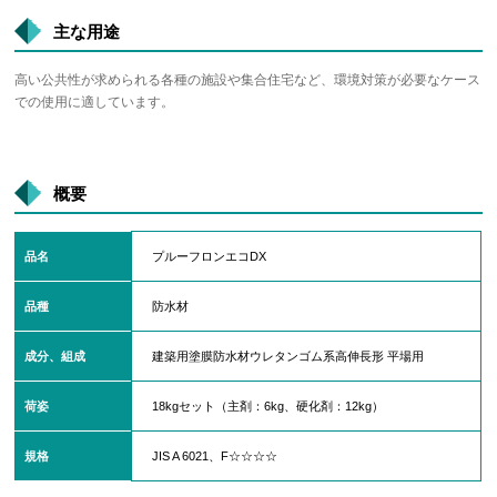
主な用途
高い公共性が求められる各種の施設や集合住宅など、環境対策が必要なケース
での使用に適しています。
概要
品名
プルーフロンエコDX
品種
防水材
成分、組成
建築用塗膜防水材ウレタンゴム系高伸長形 平場用
荷姿
18kgセット（主剤：6kg、硬化剤：12kg）
規格
JIS A 6021、F☆☆☆☆