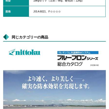
荷姿
18kgセット（主剤：6kg、硬化剤：12kg）
規格
JIS A 6021、F☆☆☆☆
同じカテゴリーの商品