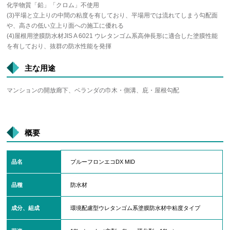
化学物質「鉛」「クロム」不使用
(3)平場と立上りの中間の粘度を有しており、平場用では流れてしまう勾配面
や、高さの低い立上り面への施工に優れる
(4)屋根用塗膜防水材JIS A 6021 ウレタンゴム系高伸長形に適合した塗膜性能
を有しており、抜群の防水性能を発揮
主な用途
マンションの開放廊下、ベランダの巾木・側溝、庇・屋根勾配
概要
品名
プルーフロンエコDX MID
品種
防水材
成分、組成
環境配慮型ウレタンゴム系塗膜防水材中粘度タイプ