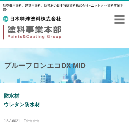
航空機用塗料、建築用塗料、防音材の日本特殊塗料株式会社 <ニットク> -塗料事業本
部-
プルーフロンエコDX MID
防水材
ウレタン防水材
―
JIS A 6021、F☆☆☆☆