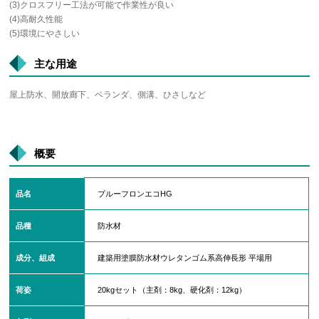
(3)クロスフリー工法が可能で作業性が良い
(4)高耐久性能
(5)環境にやさしい
主な用途
屋上防水、開放廊下、ベランダ、側溝、ひさしなど
概要
品名
プルーフロンエコHG
品種
防水材
成分、組成
建築用塗膜防水材ウレタンゴム系高伸長形 平場用
荷姿
20kgセット（主剤：8kg、硬化剤：12kg）