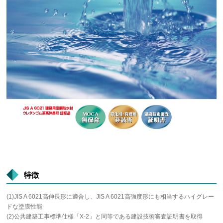
特徴
(1)JIS A 6021高伸長形に適合し、JIS A 6021高強度形にも相当するハイグレー
ドな塗膜性能
(2)公共建築工事標準仕様「X-2」と同等である建設技術審査証明書を取得