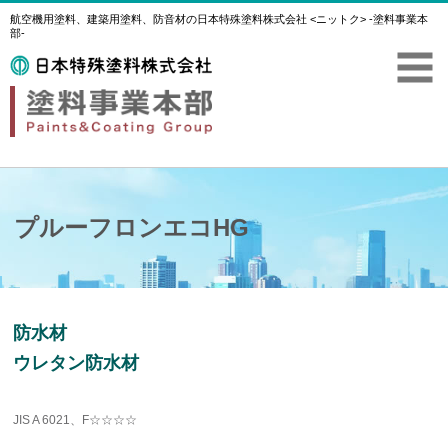
航空機用塗料、建築用塗料、防音材の日本特殊塗料株式会社 <ニットク> -塗料事業本
部-
プルーフロンエコHG
防水材
ウレタン防水材
JIS A 6021、F☆☆☆☆