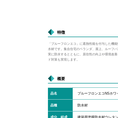
特徴
「プルーフロンエコ」に遮熱性能を付与した機能
水材です。集合住宅のベランダ、屋上、ルーフバ
実に防水するとともに、居住性の向上や環境改善
ド対策も実現します。
概要
品名
プルーフロンエコNSホワ
品種
防水材
成分、組成
建築用塗膜防水材ウレタン