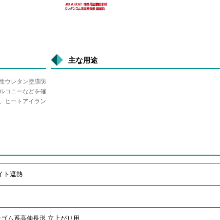
主な用途
性ウレタン塗膜防
ルコニーなどを確
、ヒートアイラン
イト遮熱
ゴム系高伸長形 立上がり用