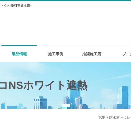
ク> -塗料事業本部-
製品情報
施工事例
推奨施工店
ブロ
コNSホワイト遮熱
TOP
>
防水材
>
ウレ