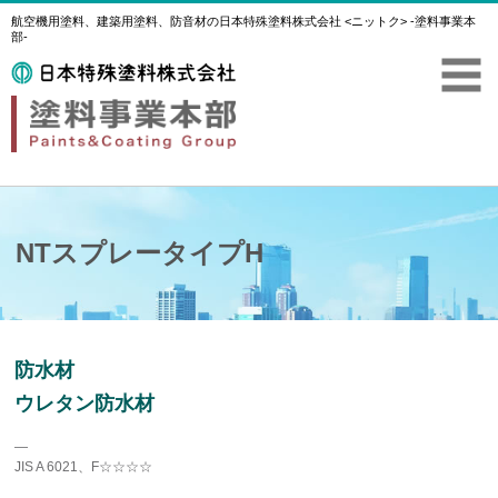
航空機用塗料、建築用塗料、防音材の日本特殊塗料株式会社 <ニットク> -塗料事業本
部-
NTスプレータイプH
防水材
ウレタン防水材
―
JIS A 6021、F☆☆☆☆