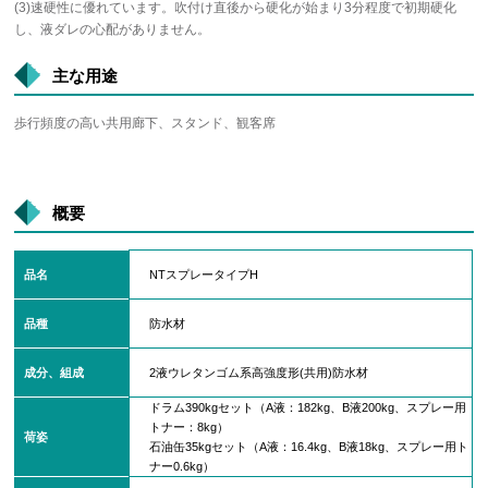
(3)速硬性に優れています。吹付け直後から硬化が始まり3分程度で初期硬化
し、液ダレの心配がありません。
主な用途
歩行頻度の高い共用廊下、スタンド、観客席
概要
品名
NTスプレータイプH
品種
防水材
成分、組成
2液ウレタンゴム系高強度形(共用)防水材
ドラム390kgセット（A液：182kg、B液200kg、スプレー用
トナー：8kg）
荷姿
石油缶35kgセット（A液：16.4kg、B液18kg、スプレー用ト
ナー0.6kg）