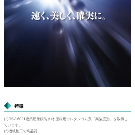
特徴
(1)JIS A 6021建築用塗膜防水材 屋根用ウレタンゴム系「高強度形」を取得し
ています。
(2)機械施工で高品質