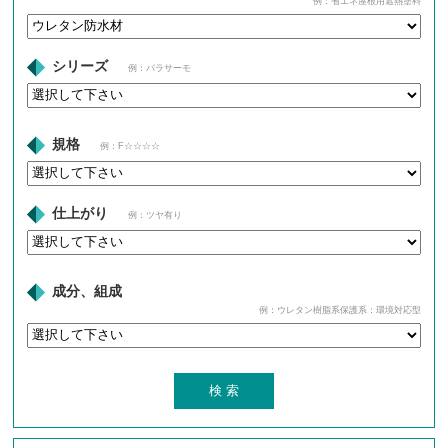
例：省エネ屋根用遮熱塗料
シリーズ
例：パラサーモ
規格
例：F☆☆☆☆
仕上がり
例：ツヤ有り
成分、組成
例：ウレタン樹脂系保護系：環境対応型