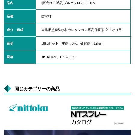
品名
(販売終了製品)プルーフロンエコNS
品種
防水材
成分、組成
建築用塗膜防水材ウレタンゴム系高伸長形 立上がり用
荷姿
18kgセット（主剤：6kg、硬化剤：12kg）
規格
JIS A 6021、F☆☆☆☆
同じカテゴリーの商品