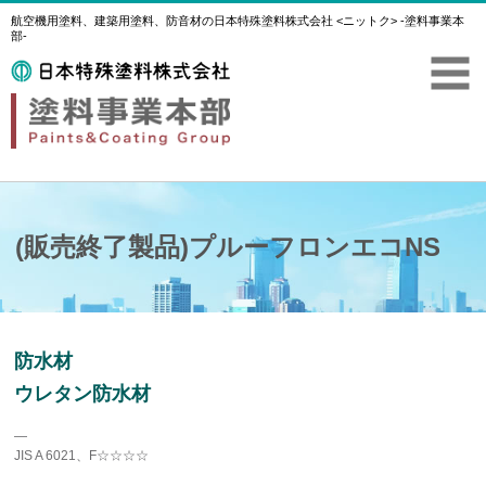
航空機用塗料、建築用塗料、防音材の日本特殊塗料株式会社 <ニットク> -塗料事業本
部-
(販売終了製品)プルーフロンエコNS
防水材
ウレタン防水材
―
JIS A 6021、F☆☆☆☆