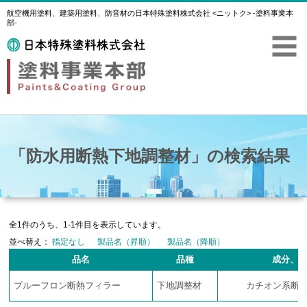
航空機用塗料、建築用塗料、防音材の日本特殊塗料株式会社 <ニットク> -塗料事業本
部-
「防水用断熱下地調整材」の検索結果
全1件のうち、1-1件目を表示しています。
並べ替え：
指定なし
製品名（昇順）
製品名（降順）
品名
品種
成分、
プルーフロン断熱フィラー
下地調整材
カチオン系断