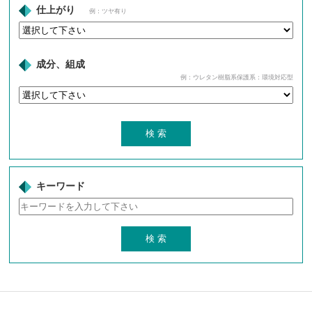
仕上がり
例：ツヤ有り
成分、組成
例：ウレタン樹脂系保護系：環境対応型
キーワード