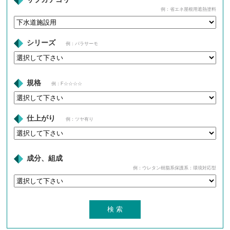
例：省エネ屋根用遮熱塗料
シリーズ
例：パラサーモ
規格
例：F☆☆☆☆
仕上がり
例：ツヤ有り
成分、組成
例：ウレタン樹脂系保護系：環境対応型