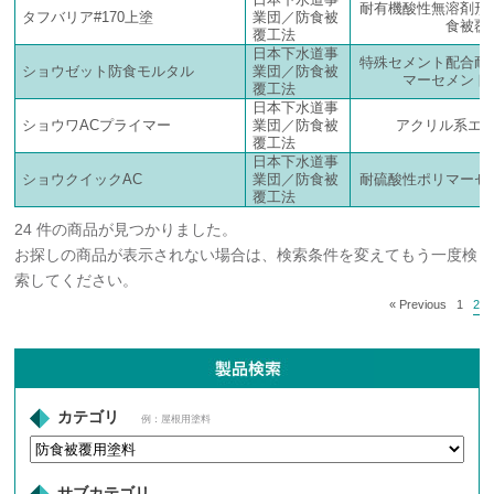
耐有機酸性無溶剤形
タフバリア#170上塗
業団／防食被
食被覆
覆工法
日本下水道事
特殊セメント配合耐
ショウゼット防食モルタル
業団／防食被
マーセメント
覆工法
日本下水道事
ショウワACプライマー
業団／防食被
アクリル系エ
覆工法
日本下水道事
ショウクイックAC
業団／防食被
耐硫酸性ポリマーセ
覆工法
24 件の商品が見つかりました。
お探しの商品が表示されない場合は、検索条件を変えてもう一度検
索してください。
« Previous
1
2
カテゴリ
例：屋根用塗料
サブカテゴリ