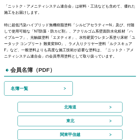
「ニットク・アメニティシステム連合会」は材料・工法なども含めて、優れた
施工をお届けします。
特に超低汚染ハイブリッド無機樹脂塗料「シルビアセラティーN」及び、付随
して使用可能な「NT防藻・防カビ剤」、アクリルゴム系壁面防水化粧材「ハ
イプルーフ」、光触媒塗料「エヌティオ」、水性硬質ウレタン系塗り床材「ユ
ータック コンプリート 難黄変BIO」、ラメ入りクリヤー塗料「ルクスキュア
F」など、一般塗料よりも高度な施工技術が必要な塗料は、「ニットク・アメ
ニティシステム連合会」の会員専用塗料として取り扱っています。
会員名簿（PDF）
名簿一覧
北海道
東北
関東甲信越