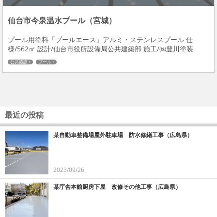
仙台市今泉温水プール（宮城）
プール用塗料「プールエース」アルミ・ステンレスプール 仕
様/562㎡ 設計/仙台市役所設備局公共建築部 施工/㈱豊川塗装
公共施設
プール
最近の投稿
某自動車整備場屋外駐車場 防水修繕工事（広島県）
2023/09/26
某庁舎本館厨房下屋 改修その他工事（広島県）