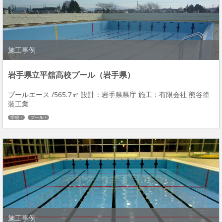
施工事例
岩手県立平舘高校プール（岩手県）
プールエース /565.7㎡ 設計：岩手県県庁 施工：有限会社 熊谷塗
装工業
学校
プール
施工事例