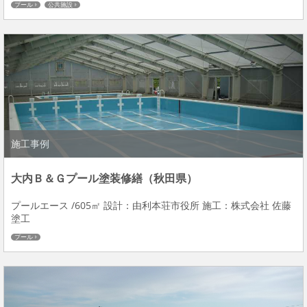
プール
公共施設
施工事例
大内Ｂ＆Ｇプール塗装修繕（秋田県）
プールエース /605㎡ 設計：由利本荘市役所 施工：株式会社 佐藤
塗工
プール