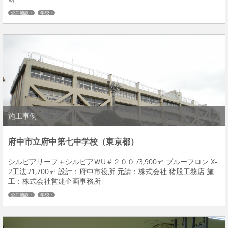
公共施設
学校
施工事例
府中市立府中第七中学校（東京都）
シルビアサーフ＋シルビアＷU＃２００ /3,900㎡ プルーフロン X-
2工法 /1,700㎡ 設計：府中市役所 元請：株式会社 猪股工務店 施
工：株式会社営建企画事務所
公共施設
学校