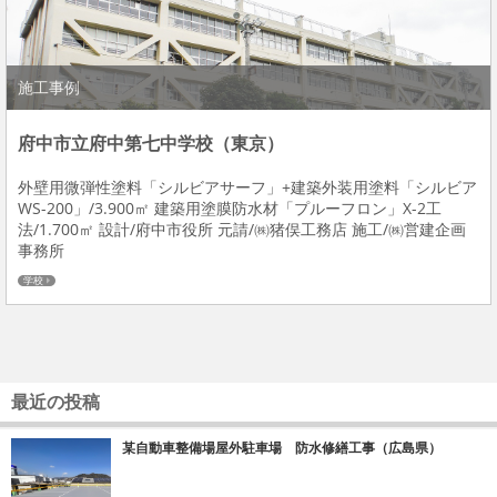
施工事例
府中市立府中第七中学校（東京）
外壁用微弾性塗料「シルビアサーフ」+建築外装用塗料「シルビア
WS-200」/3.900㎡ 建築用塗膜防水材「プルーフロン」X-2工
法/1.700㎡ 設計/府中市役所 元請/㈱猪俣工務店 施工/㈱営建企画
事務所
学校
最近の投稿
某自動車整備場屋外駐車場 防水修繕工事（広島県）