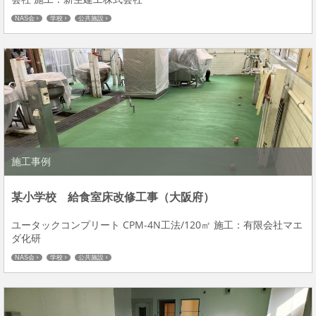
NAS会
学校
公共施設
施工事例
某小学校 給食室床改修工事（大阪府）
ユータックコンプリート CPM-4N工法/120㎡ 施工：有限会社マエ
ダ化研
NAS会
学校
公共施設