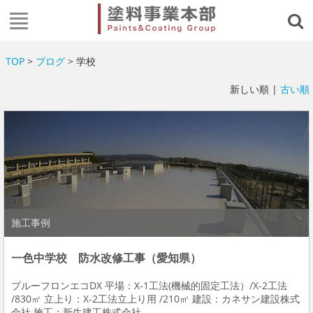
TOP
>
ブログ
> 学校
新しい順 |
古い順
施工事例
一色中学校 防水改修工事（愛知県）
プルーフロンエコDX 平場：X-1工法(機械的固定工法）/X-2工法
/830㎡ 立上り：X-2工法立上り用 /210㎡ 建設：カネサン建設株式
会社 施工：新生建工株式会社