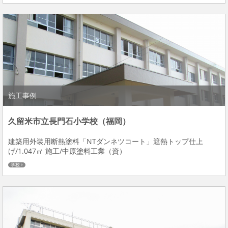
施工事例
久留米市立長門石小学校（福岡）
建築用外装用断熱塗料「NTダンネツコート」遮熱トップ仕上
げ/1.047㎡ 施工/中原塗料工業（資）
学校