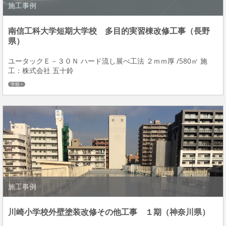
施工事例
南信工科大学短期大学校 多目的実習棟改修工事（長野
県）
ユータックＥ－３０Ｎ ハード流し展べ工法 ２ｍｍ厚 /580㎡ 施
工：株式会社 五十鈴
学校
施工事例
川崎小学校外壁塗装改修その他工事 １期（神奈川県）