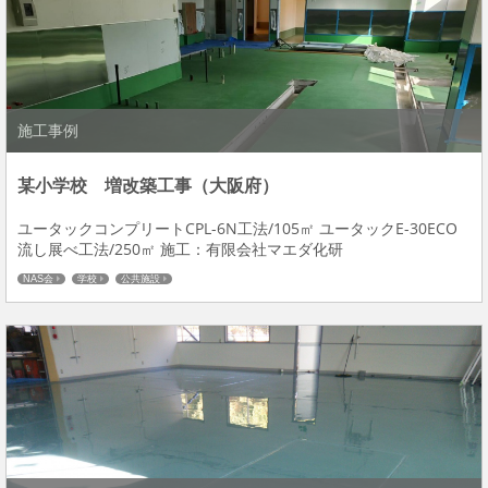
施工事例
某小学校 増改築工事（大阪府）
ユータックコンプリートCPL-6N工法/105㎡ ユータックE-30ECO
流し展べ工法/250㎡ 施工：有限会社マエダ化研
NAS会
学校
公共施設