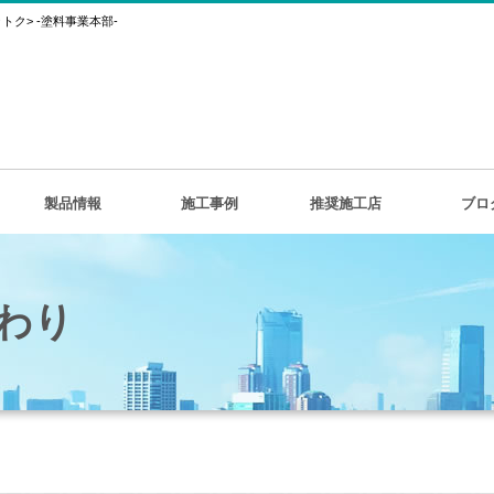
ク> -塗料事業本部-
製品情報
施工事例
推奨施工店
ブロ
わり