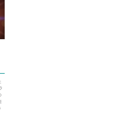
た
ラ
の
能
さ