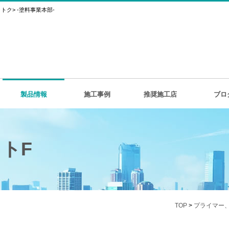
ク> -塗料事業本部-
製品情報
施工事例
推奨施工店
ブロ
トF
TOP
>
プライマー