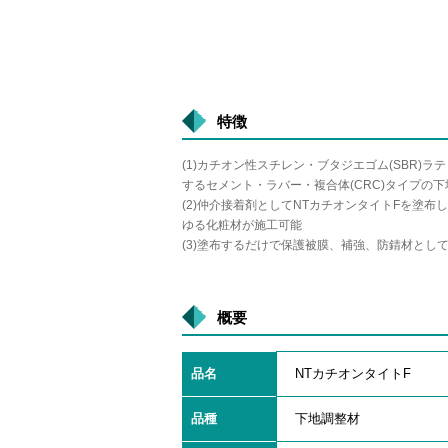
特徴
(1)カチオン性スチレン・ブタジエゴム(SBR)ラ
するセメント・ラバー・複合体(CRC)タイプの
(2)仲介接着剤としてNTカチオンタイトFを塗布
ゆる化粧材が施工可能
(3)塗布するだけで保護被膜、補強、防錆材とし
概要
品名
NTカチオンタイトF
品種
下地調整材