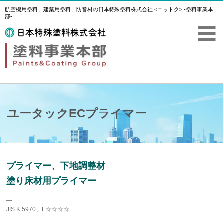
航空機用塗料、建築用塗料、防音材の日本特殊塗料株式会社 <ニットク> -塗料事業本
部-
ユータックECプライマー
プライマー、下地調整材
塗り床材用プライマー
―
JIS K 5970、F☆☆☆☆