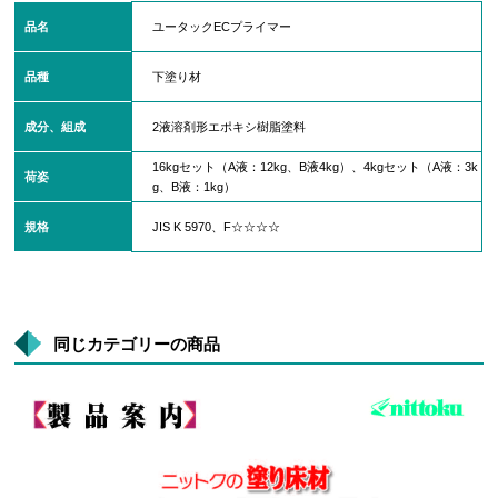
品名
ユータックECプライマー
品種
下塗り材
成分、組成
2液溶剤形エポキシ樹脂塗料
16kgセット（A液：12kg、B液4kg）、4kgセット（A液：3k
荷姿
g、B液：1kg）
規格
JIS K 5970、F☆☆☆☆
同じカテゴリーの商品