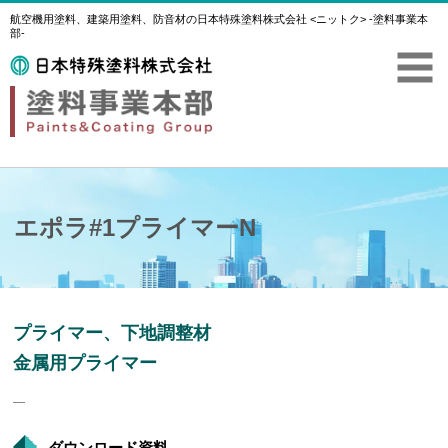
航空機用塗料、建築用塗料、防音材の日本特殊塗料株式会社 <ニットク> -塗料事業本
部-
エポラ#1プライマーN
プライマー、下地調整材
金属用プライマー
―
ダウンロード資料