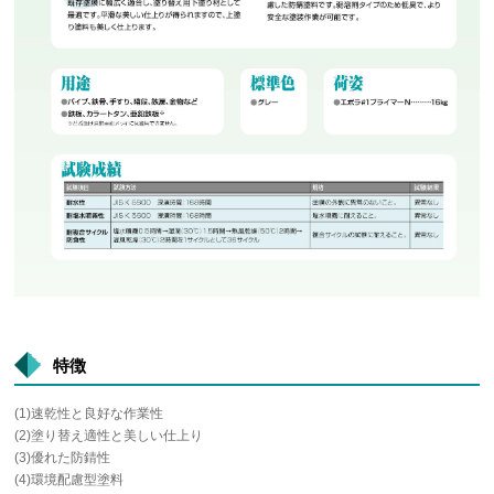
特徴
(1)速乾性と良好な作業性
(2)塗り替え適性と美しい仕上り
(3)優れた防錆性
(4)環境配慮型塗料