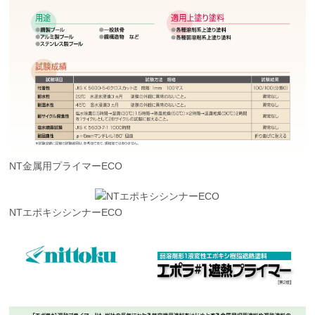
NT金属用プライマーECO
NTエポキシシンナーECO