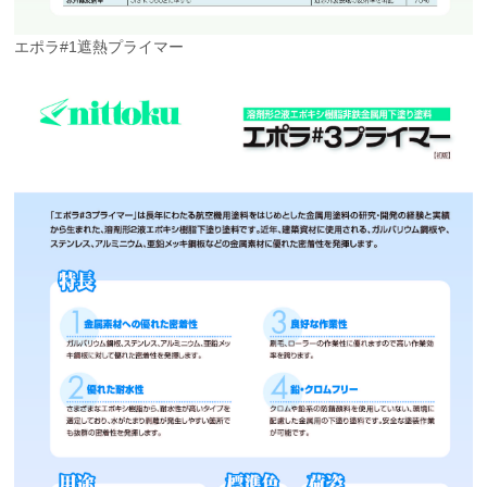
エポラ#1遮熱プライマー