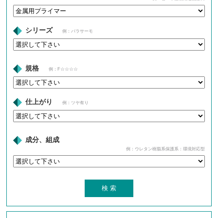
シリーズ
例：パラサーモ
規格
例：F☆☆☆☆
仕上がり
例：ツヤ有り
成分、組成
例：ウレタン樹脂系保護系：環境対応型