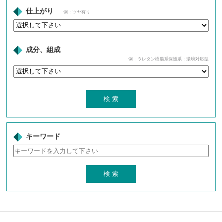
仕上がり
例：ツヤ有り
成分、組成
例：ウレタン樹脂系保護系：環境対応型
キーワード