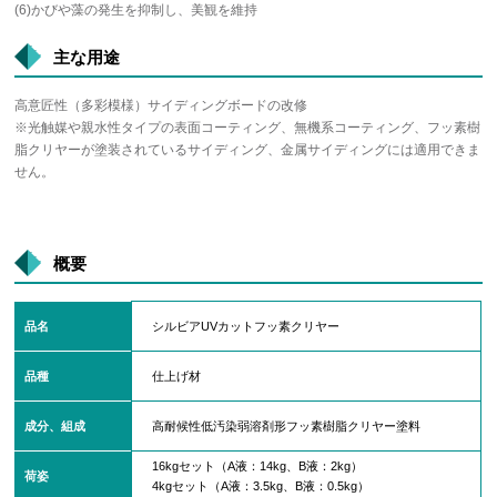
(6)かびや藻の発生を抑制し、美観を維持
主な用途
高意匠性（多彩模様）サイディングボードの改修
※光触媒や親水性タイプの表面コーティング、無機系コーティング、フッ素樹
脂クリヤーが塗装されているサイディング、金属サイディングには適用できま
せん。
概要
品名
シルビアUVカットフッ素クリヤー
品種
仕上げ材
成分、組成
高耐候性低汚染弱溶剤形フッ素樹脂クリヤー塗料
16kgセット（A液：14kg、B液：2kg）
荷姿
4kgセット（A液：3.5kg、B液：0.5kg）