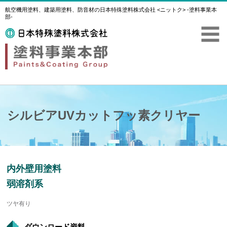
航空機用塗料、建築用塗料、防音材の日本特殊塗料株式会社 <ニットク> -塗料事業本
部-
シルビアUVカットフッ素クリヤー
内外壁用塗料
弱溶剤系
ツヤ有り
ダウンロード資料