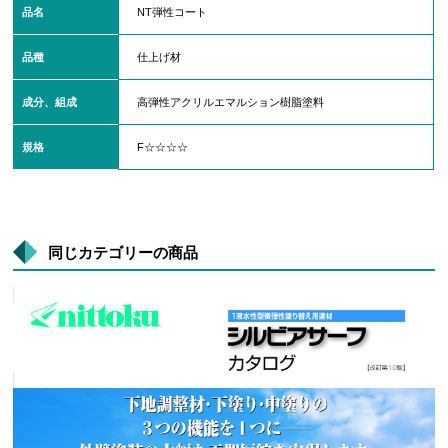
品名
NT弾性コート
品種
仕上げ材
成分、組成
高弾性アクリルエマルション樹脂塗料
規格
F☆☆☆☆
同じカテゴリーの商品