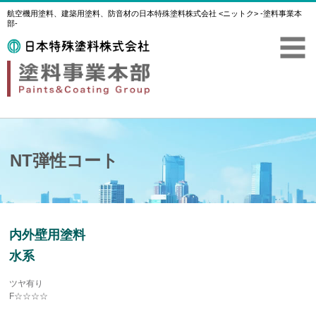
航空機用塗料、建築用塗料、防音材の日本特殊塗料株式会社 <ニットク> -塗料事業本
部-
NT弾性コート
内外壁用塗料
水系
ツヤ有り
F☆☆☆☆