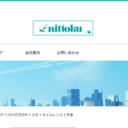
グ
会社案内
お問い合わせ
OP
>
内外壁用塗料
>
水系
> タイルレジスト中塗