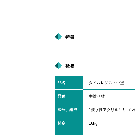
特徴
概要
品名
タイルレジスト中塗
品種
中塗り材
成分、組成
1液水性アクリルシリコン
荷姿
16kg