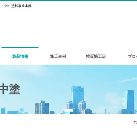
ク> -塗料事業本部-
製品情報
施工事例
推奨施工店
ブロ
中塗
T