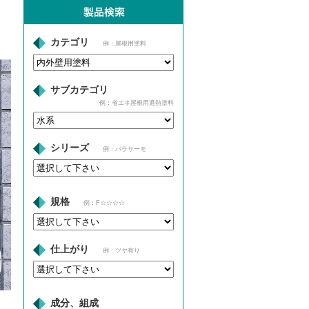
カテゴリ
例：屋根用塗料
サブカテゴリ
例：省エネ屋根用遮熱塗料
シリーズ
例：パラサーモ
規格
例：F☆☆☆☆
仕上がり
例：ツヤ有り
成分、組成