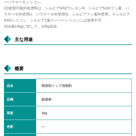
ーパラサーモシリコン。
(3)使用可能外装塗料は、シルビアNADウレタンN、シルビアNADフッ素、パ
ラサーモ外壁用U、パラサーモ外壁用Si、シルビアフッ素外壁用。※シルビア
NADシリコン、シルビア1液スーパーシリコンには使用不可
(4)A液14kgに対して、100g添加
主な用途
概要
品名
弱溶剤トップ消泡剤
品種
副資材
荷姿
1kg
色彩
―