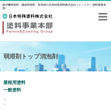
航空機用塗料、建築用塗料、防音材の日本特殊塗料株式会社 <ニットク> -塗料事業本
部-
弱溶剤トップ消泡剤
屋根用塗料
一般塗料
―
―