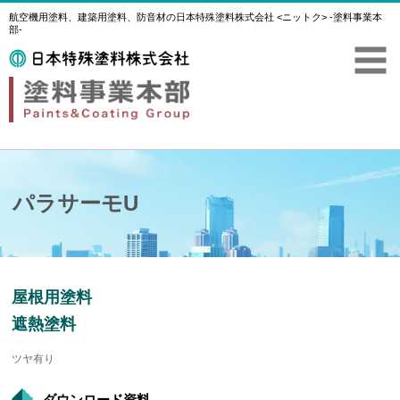
航空機用塗料、建築用塗料、防音材の日本特殊塗料株式会社 <ニットク> -塗料事業本
部-
パラサーモU
屋根用塗料
遮熱塗料
ツヤ有り
ダウンロード資料