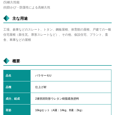
(5)耐久性能
(6)防かび・防藻性による高耐久性
主な用途
工場、倉庫などのスレート、トタン、鋼板屋根、体育館の屋根、戸建ての一般
住宅屋根（新生瓦、厚形スレートなど）、その他、仮設住宅、プラント、畜
舎、車庫などの屋根
概要
品名
パラサーモU
品種
仕上げ材
成分、組成
2液弱溶剤形ウレタン樹脂遮熱塗料
荷姿
16kgセット（A液：14kg、B液：2kg）