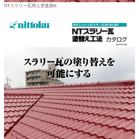
NTスラリー瓦用上塗遮熱N