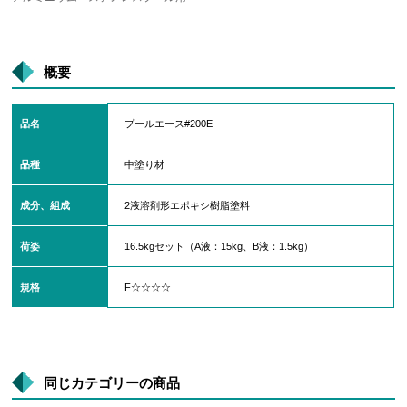
概要
品名
プールエース#200E
品種
中塗り材
成分、組成
2液溶剤形エポキシ樹脂塗料
荷姿
16.5kgセット（A液：15kg、B液：1.5kg）
規格
F☆☆☆☆
同じカテゴリーの商品