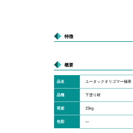
特徴
概要
品名
ユータックオリゴマー極寒
品種
下塗り材
荷姿
15kg
色彩
―