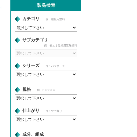
カテゴリ
例：屋根用塗料
サブカテゴリ
例：省エネ屋根用遮熱塗料
シリーズ
例：パラサーモ
規格
例：F☆☆☆☆
仕上がり
例：ツヤ有り
成分、組成