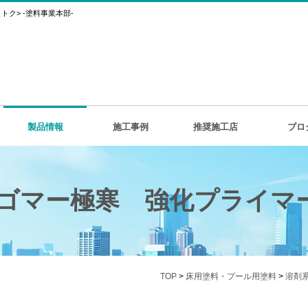
ク> -塗料事業本部-
製品情報
施工事例
推奨施工店
ブロ
ゴマー極寒 強化プライマ
TOP
>
床用塗料・プール用塗料
>
溶剤