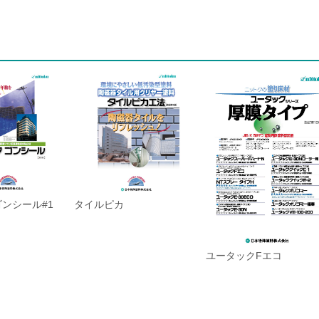
ンシール#1
タイルピカ
ユータックFエコ