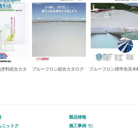
熱塗料総合カタ
プルーフロン総合カタログ
プルーフロン標準色見本
容
製品情報
もニットク
施工事例