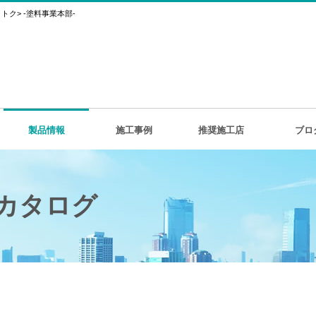
ク> -塗料事業本部-
製品情報
施工事例
推奨施工店
ブロ
カタログ