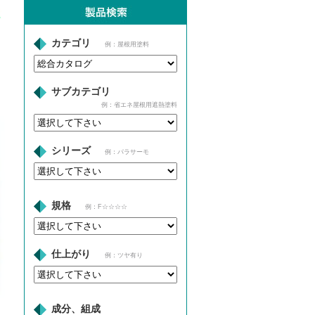
カテゴリ
例：屋根用塗料
サブカテゴリ
例：省エネ屋根用遮熱塗料
シリーズ
例：パラサーモ
規格
例：F☆☆☆☆
仕上がり
例：ツヤ有り
成分、組成