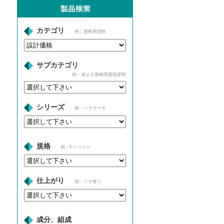
カテゴリ
例：屋根用塗料
サブカテゴリ
例：省エネ屋根用遮熱塗料
シリーズ
例：パラサーモ
規格
例：F☆☆☆☆
仕上がり
例：ツヤ有り
成分、組成