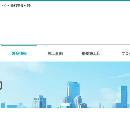
ク> -塗料事業本部-
製品情報
施工事例
推奨施工店
ブロ
)