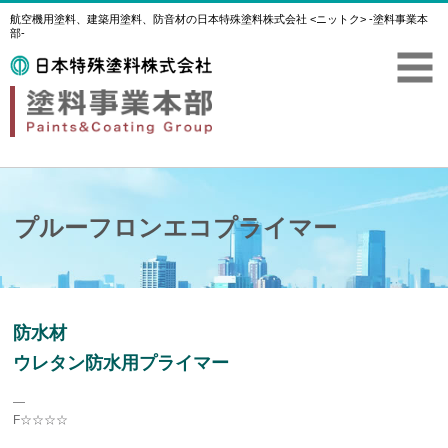
航空機用塗料、建築用塗料、防音材の日本特殊塗料株式会社 <ニットク> -塗料事業本
部-
プルーフロンエコプライマー
防水材
ウレタン防水用プライマー
―
F☆☆☆☆