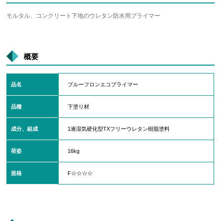
モルタル、コンクリート下地のウレタン防水用プライマー
概要
品名
プルーフロンエコプライマー
品種
下塗り材
成分、組成
1液湿気硬化型TXフリーウレタン樹脂塗料
荷姿
16kg
規格
F☆☆☆☆