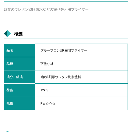
既存のウレタン塗膜防水などの塗り替え用プライマー
概要
品名
プルーフロンUR層間プライマー
品種
下塗り材
成分、組成
1液溶剤形ウレタン樹脂塗料
荷姿
12kg
規格
F☆☆☆☆