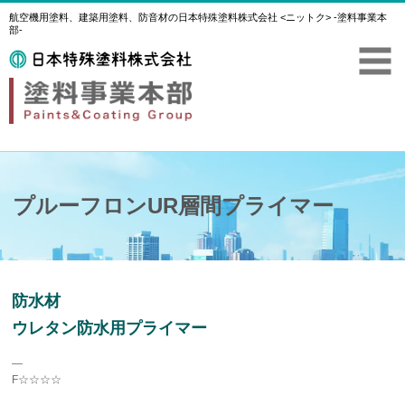
航空機用塗料、建築用塗料、防音材の日本特殊塗料株式会社 <ニットク> -塗料事業本
部-
プルーフロンUR層間プライマー
防水材
ウレタン防水用プライマー
―
F☆☆☆☆