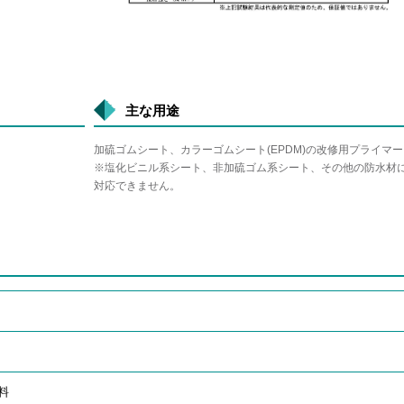
主な用途
加硫ゴムシート、カラーゴムシート(EPDM)の改修用プライマー
※塩化ビニル系シート、非加硫ゴム系シート、その他の防水材
対応できません。
料