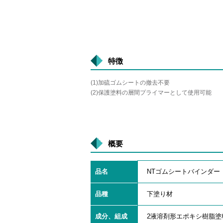
特徴
(1)加硫ゴムシートの撤去不要
(2)保護塗料の層間プライマーとして使用可能
概要
品名
NTゴムシートバインダー
品種
下塗り材
成分、組成
2液溶剤形エポキシ樹脂塗