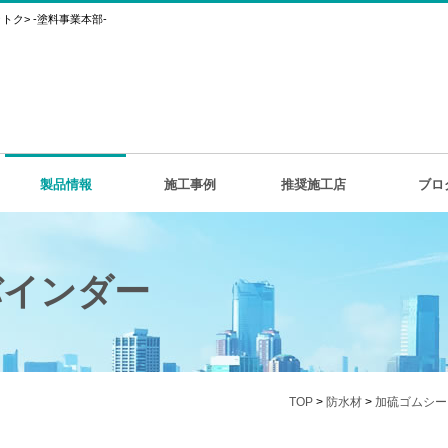
ク> -塗料事業本部-
製品情報
施工事例
推奨施工店
ブロ
バインダー
TOP
>
防水材
>
加硫ゴムシー