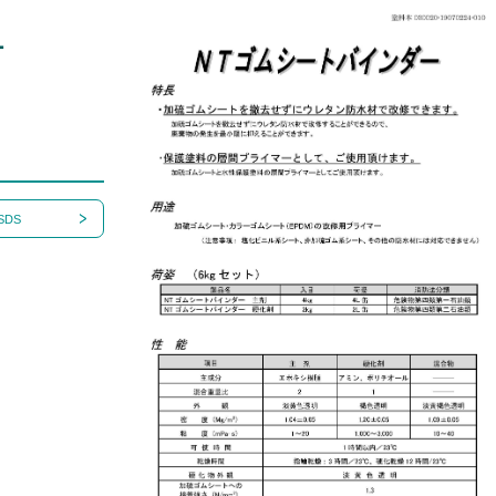
ー
SDS