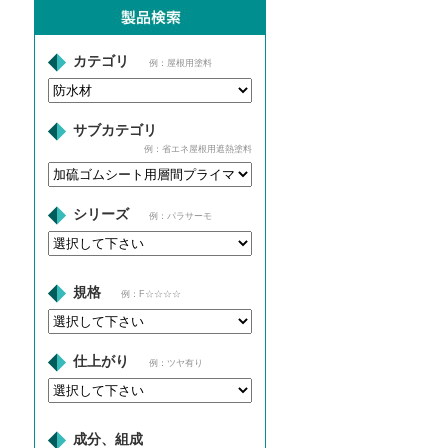
カテゴリ
例：屋根用塗料
サブカテゴリ
例：省エネ屋根用遮熱塗料
シリーズ
例：パラサーモ
規格
例：F☆☆☆☆
仕上がり
例：ツヤ有り
成分、組成