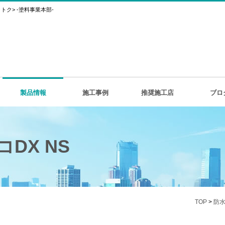
ク> -塗料事業本部-
製品情報
施工事例
推奨施工店
ブロ
DX NS
TOP
>
防