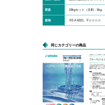
荷姿
18kgセット（主剤：6kg、
規格
JIS A 6021、F☆☆☆☆
同じカテゴリーの商品