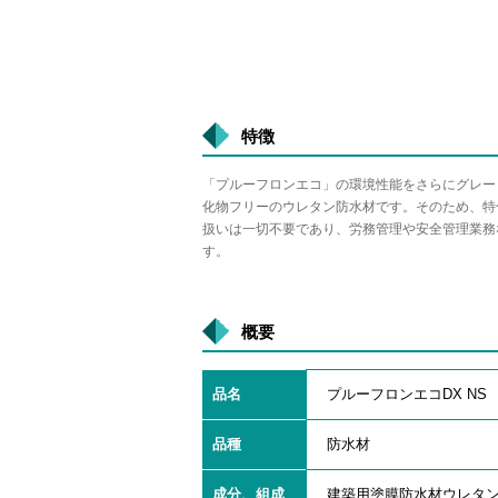
特徴
「プルーフロンエコ」の環境性能をさらにグレー
化物フリーのウレタン防水材です。そのため、特
扱いは一切不要であり、労務管理や安全管理業務
す。
概要
品名
プルーフロンエコDX NS
品種
防水材
成分、組成
建築用塗膜防水材ウレタン