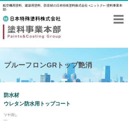
航空機用塗料、建築用塗料、防音材の日本特殊塗料株式会社 <ニットク> -塗料事業本
部-
プルーフロンGRトップ艶消
防水材
ウレタン防水用トップコート
ツヤ消し
―