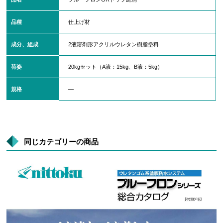
品種
仕上げ材
成分、組成
2液溶剤形アクリルウレタン樹脂塗料
荷姿
20kgセット（A液：15kg、B液：5kg）
規格
―
同じカテゴリーの商品