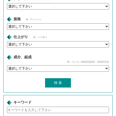
規格
例：F☆☆☆☆
仕上がり
例：ツヤ有り
成分、組成
例：ウレタン樹脂系保護系：環境対応型
キーワード