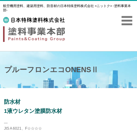
航空機用塗料、建築用塗料、防音材の日本特殊塗料株式会社 <ニットク> -塗料事業本
部-
プルーフロンエコONENSⅡ
防水材
1液ウレタン塗膜防水材
―
JIS A 6021、F☆☆☆☆