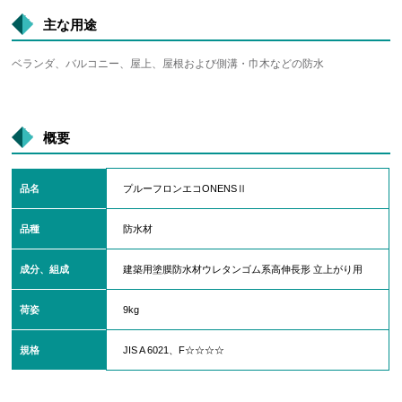
主な用途
ベランダ、バルコニー、屋上、屋根および側溝・巾木などの防水
概要
品名
プルーフロンエコONENSⅡ
品種
防水材
成分、組成
建築用塗膜防水材ウレタンゴム系高伸長形 立上がり用
荷姿
9kg
規格
JIS A 6021、F☆☆☆☆