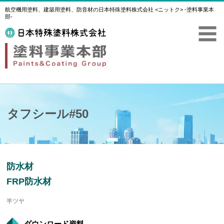
航空機用塗料、建築用塗料、防音材の日本特殊塗料株式会社 <ニットク> -塗料事業本
部-
タフシール#50
防水材
FRP防水材
半ツヤ
ダウンロード資料