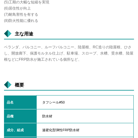
(5)工期の大幅な短縮を実現
(6)居住性が向上
(7)耐鳥害性を有する
(8)防火性能に優れる
主な用途
ベランダ、バルコニー、ルーフバルコニー、陸屋根、RC造りの陸屋根、ひさ
し、開放廊下、保護モルタル仕上げ、駐車場、スロープ、水槽、受水槽、陸屋
根などにFRP防水が施工されている個所など、
概要
品名
タフシール#50
品種
防水材
成分、組成
速硬化型弾性FRP防水材