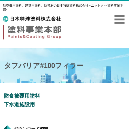
航空機用塗料、建築用塗料、防音材の日本特殊塗料株式会社 <ニットク> -塗料事業本
部-
タフバリア#100フィラー
防食被覆用塗料
下水道施設用
ダウンロード資料