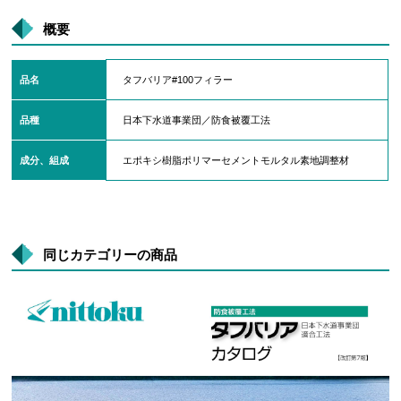
概要
品名
タフバリア#100フィラー
品種
日本下水道事業団／防食被覆工法
成分、組成
エポキシ樹脂ポリマーセメントモルタル素地調整材
同じカテゴリーの商品